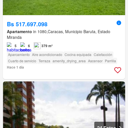
Bs 517.697.098
Apartamento
in 1080,Caracas, Municipio Baruta, Estado
Miranda
5
6
379 m²
Aparcamiento
Aire acondicionado
Cocina equipada
Calefacción
Cuarto de servicio
Terraza
amenity_drying_area
Ascensor
Parrilla
Hace 1 día
24 Fotos