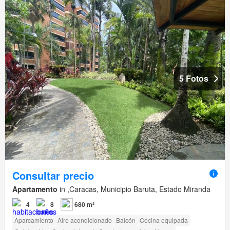
5 Fotos
Consultar precio
Apartamento
in ,Caracas, Municipio Baruta, Estado Miranda
4
8
680 m²
Aparcamiento
Aire acondicionado
Balcón
Cocina equipada