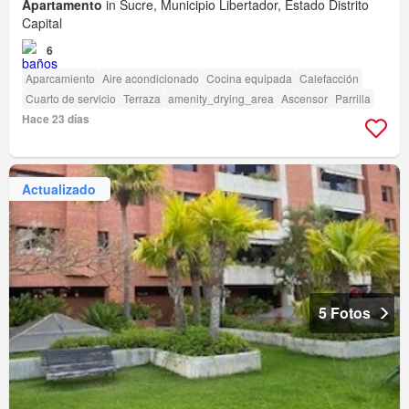
Apartamento
in Sucre, Municipio Libertador, Estado Distrito
Capital
6
Aparcamiento
Aire acondicionado
Cocina equipada
Calefacción
Cuarto de servicio
Terraza
amenity_drying_area
Ascensor
Parrilla
Hace 23 días
Actualizado
5 Fotos