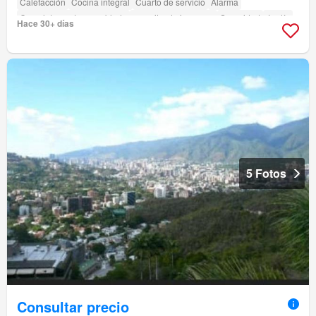
Calefacción
Cocina integral
Cuarto de servicio
Alarma
Completamente amueblado
amenity_drying_area
Seguridad
Jardín
Hace 30+ días
Parrilla
5 Fotos
Consultar precio