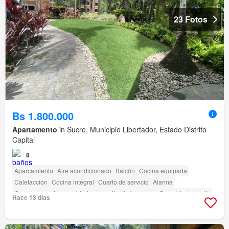
23 Fotos
Bs 1.800.000
Apartamento
in Sucre, Municipio Libertador, Estado Distrito
Capital
8
Aparcamiento
Aire acondicionado
Balcón
Cocina equipada
Calefacción
Cocina integral
Cuarto de servicio
Alarma
Completamente amueblado
amenity_drying_area
Seguridad
Jardín
Hace 13 días
Parrilla