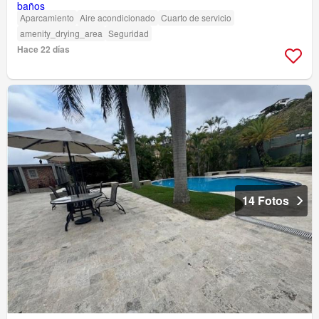
Aparcamiento
Aire acondicionado
Cuarto de servicio
amenity_drying_area
Seguridad
Hace 22 días
14 Fotos