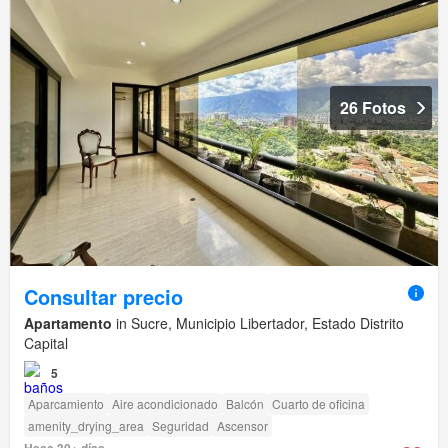
26 Fotos
Consultar precio
Apartamento
in Sucre, Municipio Libertador, Estado Distrito
Capital
5
Aparcamiento
Aire acondicionado
Balcón
Cuarto de oficina
amenity_drying_area
Seguridad
Ascensor
Hace 30+ días