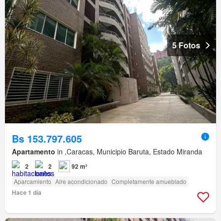
5 Fotos
Bs 153.797.605
Apartamento
in ,Caracas, Municipio Baruta, Estado Miranda
2
2
92 m²
Aparcamiento
Aire acondicionado
Completamente amueblado
Hace 1 día