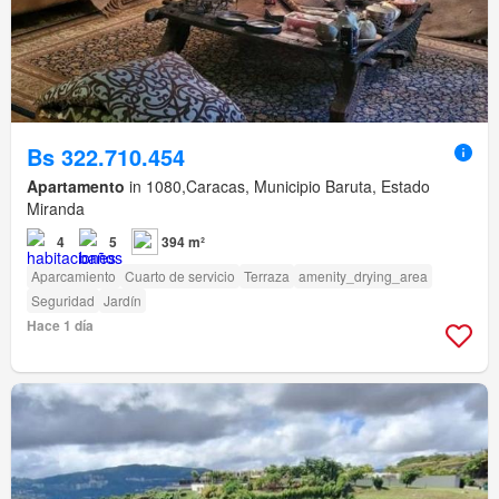
Bs 322.710.454
Apartamento
in 1080,Caracas, Municipio Baruta, Estado
Miranda
4
5
394 m²
Aparcamiento
Cuarto de servicio
Terraza
amenity_drying_area
Seguridad
Jardín
Hace 1 día