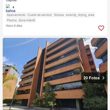
4
Aparcamiento
Cuarto de servicio
Terraza
amenity_drying_area
Piscina
Zona infantil
Hace 8 días
20 Fotos