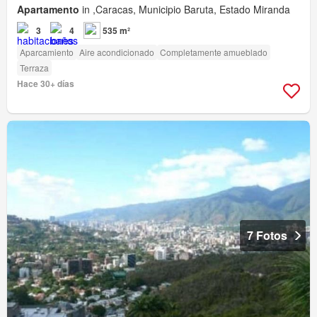
Apartamento
in ,Caracas, Municipio Baruta, Estado Miranda
3
4
535 m²
Aparcamiento
Aire acondicionado
Completamente amueblado
Terraza
Hace 30+ días
7 Fotos