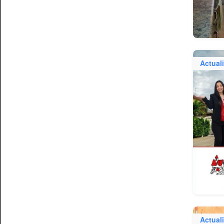
Actual
Actual