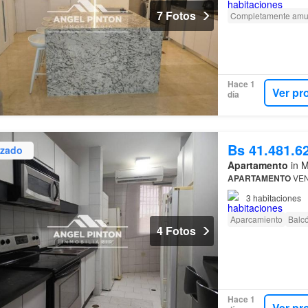
7 Fotos
Completamente amu
Hace 1
Ver pr
día
Bs 41.481.6
izado
Apartamento
in M
APARTAMENTO
VEN
3
habitaciones
Aparcamiento
Balc
4 Fotos
Hace 1
Ver pr