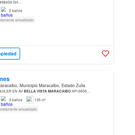
6498459 SH…
2
baños
tamente amueblado
opiedad
mes
aracaibo, Municipio Maracaibo, Estado Zulia
UILER EN AV
BELLA
VISTA
MARACAIBO
API 6659…
3
baños
135 m²
letamente amueblado