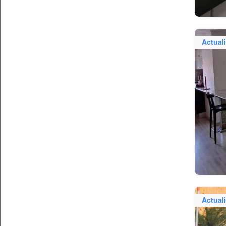
Actual
Actual