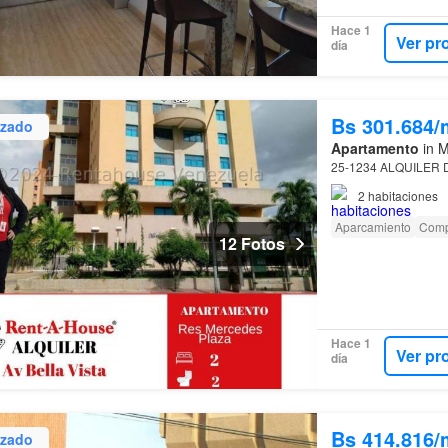
Hace 1
Ver pr
día
Bs 301.684/
izado
Apartamento
in M
25-1234 ALQUILER
2
habitaciones
Aparcamiento
Comp
12 Fotos
Hace 1
Ver pr
día
Bs 414.816/
izado