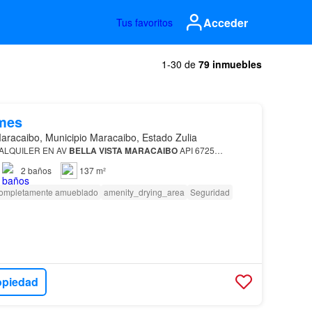
Acceder
Tus favoritos
1-30 de
79 inmuebles
mes
aracaibo, Municipio Maracaibo, Estado Zulia
ALQUILER EN AV
BELLA
VISTA
MARACAIBO
API 6725…
2
baños
137 m²
ompletamente amueblado
amenity_drying_area
Seguridad
opiedad