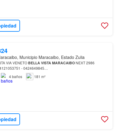
opiedad
824
aracaibo, Municipio Maracaibo, Estado Zulia
TA VIA VENETO
BELLA
VISTA
MARACAIBO
NEXT 2986
4121053751 - 0424649845…
4
baños
181 m²
opiedad