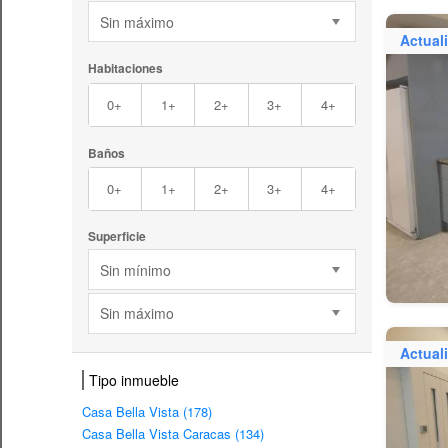
Sin máximo
Actual
Habitaciones
0+
1+
2+
3+
4+
Baños
0+
1+
2+
3+
4+
Superficie
Sin mínimo
Sin máximo
Actual
Tipo inmueble
Casa Bella Vista (178)
Casa Bella Vista Caracas (134)