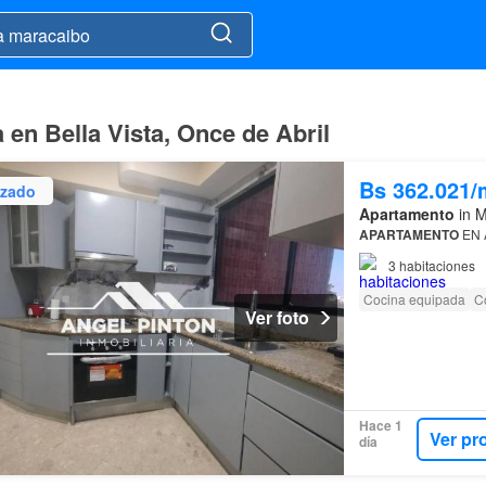
en Bella Vista, Once de Abril
Bs 362.021/
izado
Apartamento
in M
APARTAMENTO
EN 
3
habitaciones
Cocina equipada
C
Ver foto
Hace 1
Ver pr
día