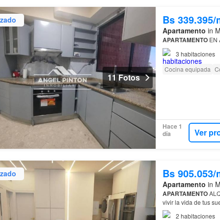
Bs 339.395/
izado
Apartamento
in M
APARTAMENTO
EN 
3
habitaciones
Cocina equipada
C
11 Fotos
Hace 1
Ver pr
día
Bs 905.053/
izado
Apartamento
in M
APARTAMENTO
ALQ
vivir la vida de tus 
2
habitaciones