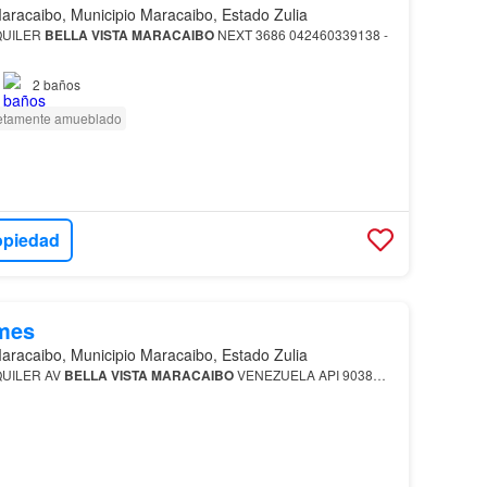
aracaibo, Municipio Maracaibo, Estado Zulia
UILER
BELLA
VISTA
MARACAIBO
NEXT 3686 042460339138 -
2
baños
tamente amueblado
opiedad
mes
aracaibo, Municipio Maracaibo, Estado Zulia
UILER AV
BELLA
VISTA
MARACAIBO
VENEZUELA API 9038…