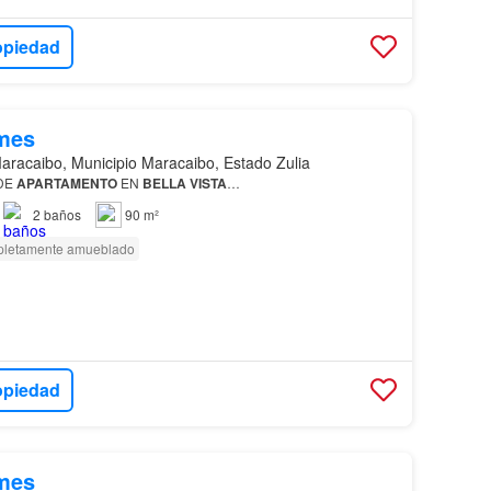
opiedad
mes
aracaibo, Municipio Maracaibo, Estado Zulia
 DE
APARTAMENTO
EN
BELLA
VISTA
…
2
baños
90 m²
letamente amueblado
opiedad
mes