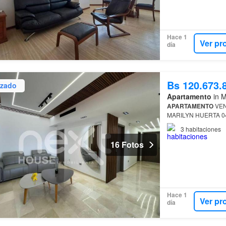
Hace 1
Ver pr
día
Bs 120.673.
izado
Apartamento
in M
APARTAMENTO
VEN
MARILYN HUERTA 0
3
habitaciones
16 Fotos
Hace 1
Ver pr
día