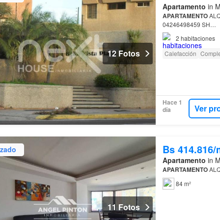
Apartamento
in M
APARTAMENTO
ALQ
04246498459 SH…
2
habitaciones
12 Fotos
Calefacción
Comple
Hace 1
Ver pr
día
Bs 414.816/
izado
Apartamento
in M
APARTAMENTO
ALQ
84 m²
11 Fotos