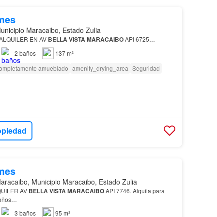
mes
unicipio Maracaibo, Estado Zulia
ALQUILER EN AV
BELLA
VISTA
MARACAIBO
API 6725…
2
baños
137 m²
ompletamente amueblado
amenity_drying_area
Seguridad
opiedad
mes
aracaibo, Municipio Maracaibo, Estado Zulia
UILER AV
BELLA
VISTA
MARACAIBO
API 7746. Alquila para
sueños…
3
baños
95 m²