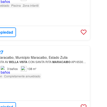
eblado
Piscina
Zona infantil
opiedad
27
aracaibo, Municipio Maracaibo, Estado Zulia
TA AV
BELLA
VISTA
CON SANTA RITA
MARACAIBO
API 6530…
3
baños
138 m²
ón
Completamente amueblado
opiedad