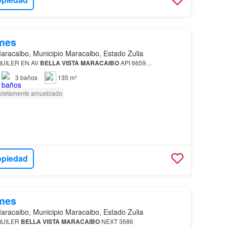
mes
aracaibo, Municipio Maracaibo, Estado Zulia
UILER EN AV
BELLA
VISTA
MARACAIBO
API 6659…
3
baños
135 m²
letamente amueblado
opiedad
mes
aracaibo, Municipio Maracaibo, Estado Zulia
UILER
BELLA
VISTA
MARACAIBO
NEXT 3686