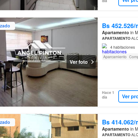
día
Bs 452.526/
izado
Apartamento
in M
APARTAMENTO
ALQ
4
habitaciones
Aparcamiento
Comp
Ver foto
Hace 1
Ver pr
día
Bs 414.062/
izado
Apartamento
in M
APARTAMENTO
ALQ