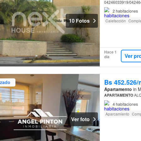
04246033919/0424
2
habitaciones
10 Fotos
Calefacción
Comple
Hace 1
Ver pr
día
Bs 452.526/
izado
Apartamento
in M
APARTAMENTO
ALQ
4
habitaciones
Aparcamiento
Comp
Ver foto