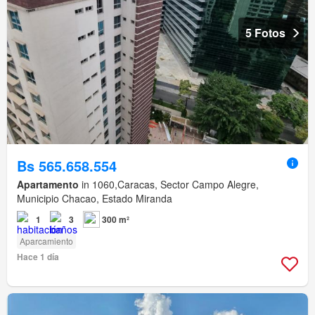
5 Fotos
Bs 565.658.554
Apartamento
in 1060,Caracas, Sector Campo Alegre,
Municipio Chacao, Estado Miranda
1
3
300 m²
Aparcamiento
Hace 1 día