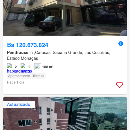
Bs 120.673.824
Penthouse
in ,Caracas, Sabana Grande, Las Cocuizas,
Estado Monagas
2
2
188 m²
Aparcamiento
Terraza
Hace 1 día
Actualizado