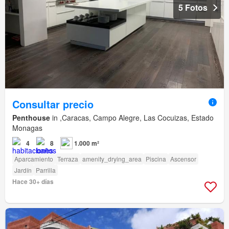
5 Fotos
Consultar precio
Penthouse
in ,Caracas, Campo Alegre, Las Cocuizas, Estado
Monagas
4
8
1.000 m²
Aparcamiento
Terraza
amenity_drying_area
Piscina
Ascensor
Jardín
Parrilla
Hace 30+ días