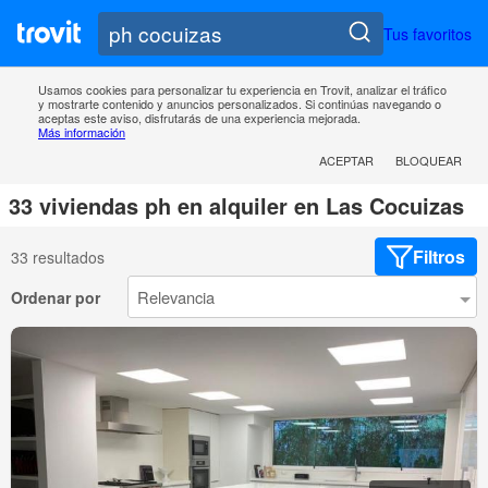
Tus favoritos
Usamos cookies para personalizar tu experiencia en Trovit, analizar el tráfico
y mostrarte contenido y anuncios personalizados. Si continúas navegando o
aceptas este aviso, disfrutarás de una experiencia mejorada.
Más información
ACEPTAR
BLOQUEAR
33 viviendas ph en alquiler en Las Cocuizas
Filtros
33 resultados
Ordenar por