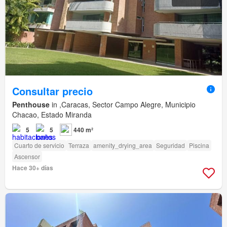
Consultar precio
Penthouse
in ,Caracas, Sector Campo Alegre, Municipio
Chacao, Estado Miranda
5
5
440 m²
Cuarto de servicio
Terraza
amenity_drying_area
Seguridad
Piscina
Ascensor
Hace 30+ días