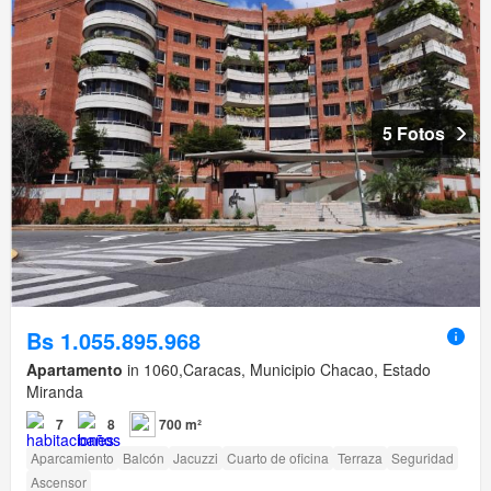
5 Fotos
Bs 1.055.895.968
Apartamento
in 1060,Caracas, Municipio Chacao, Estado
Miranda
7
8
700 m²
Aparcamiento
Balcón
Jacuzzi
Cuarto de oficina
Terraza
Seguridad
Ascensor