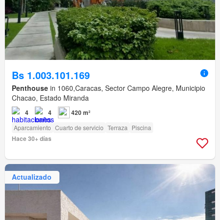
Bs 1.003.101.169
Penthouse
in 1060,Caracas, Sector Campo Alegre, Municipio
Chacao, Estado Miranda
4
4
420 m²
Aparcamiento
Cuarto de servicio
Terraza
Piscina
Hace 30+ días
Actualizado