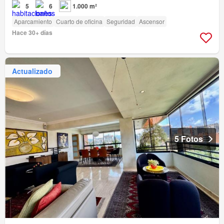
5
6
1.000 m²
Aparcamiento
Cuarto de oficina
Seguridad
Ascensor
Hace 30+ días
Actualizado
5 Fotos