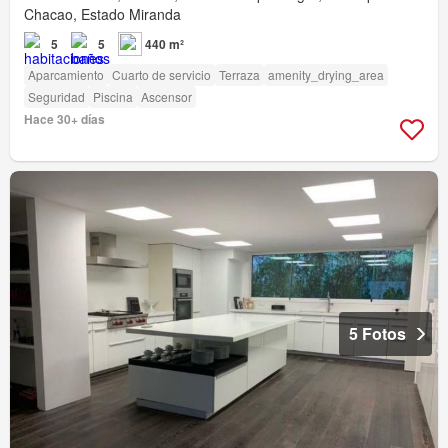
Chacao, Estado Miranda
5
5
440 m²
Aparcamiento
Cuarto de servicio
Terraza
amenity_drying_area
Seguridad
Piscina
Ascensor
Hace 30+ días
5 Fotos