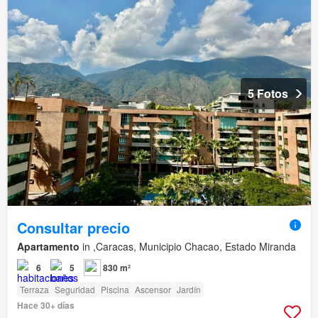
5 Fotos
Consultar precio
Apartamento
in ,Caracas, Municipio Chacao, Estado Miranda
6
5
830 m²
Terraza
Seguridad
Piscina
Ascensor
Jardín
Hace 30+ días