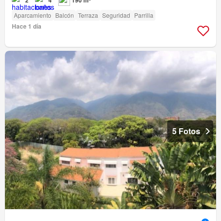
Aparcamiento
Balcón
Terraza
Seguridad
Parrilla
Hace 1 día
5 Fotos