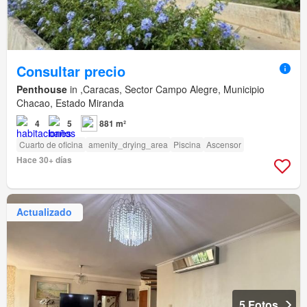
Consultar precio
Penthouse
in ,Caracas, Sector Campo Alegre, Municipio
Chacao, Estado Miranda
4
5
881 m²
Cuarto de oficina
amenity_drying_area
Piscina
Ascensor
Hace 30+ días
Actualizado
5 Fotos