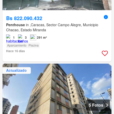
Bs 822.090.432
Penthouse
in ,Caracas, Sector Campo Alegre, Municipio
Chacao, Estado Miranda
1
3
291 m²
Aparcamiento
Piscina
Hace 16 días
Actualizado
5 Fotos