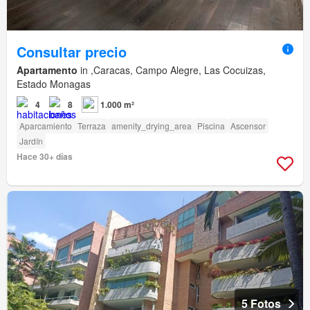
Consultar precio
Apartamento
in ,Caracas, Campo Alegre, Las Cocuizas,
Estado Monagas
4
8
1.000 m²
Aparcamiento
Terraza
amenity_drying_area
Piscina
Ascensor
Jardín
Hace 30+ días
5 Fotos