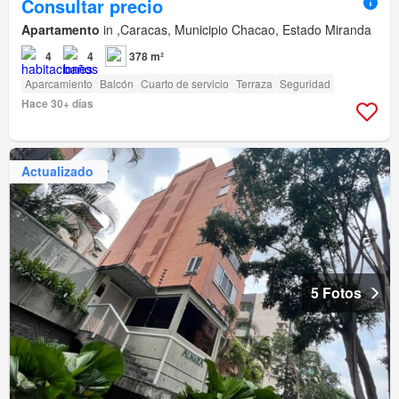
Consultar precio
Apartamento
in ,Caracas, Municipio Chacao, Estado Miranda
4
4
378 m²
Aparcamiento
Balcón
Cuarto de servicio
Terraza
Seguridad
Hace 30+ días
Actualizado
5 Fotos