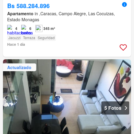
Bs 588.284.896
Apartamento
in ,Caracas, Campo Alegre, Las Cocuizas,
Estado Monagas
4
6
345 m²
Jacuzzi
Terraza
Seguridad
Hace 1 día
Actualizado
5 Fotos