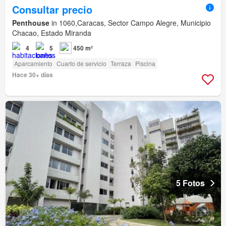
Consultar precio
Penthouse
in 1060,Caracas, Sector Campo Alegre, Municipio
Chacao, Estado Miranda
4
5
450 m²
Aparcamiento
Cuarto de servicio
Terraza
Piscina
Hace 30+ días
5 Fotos