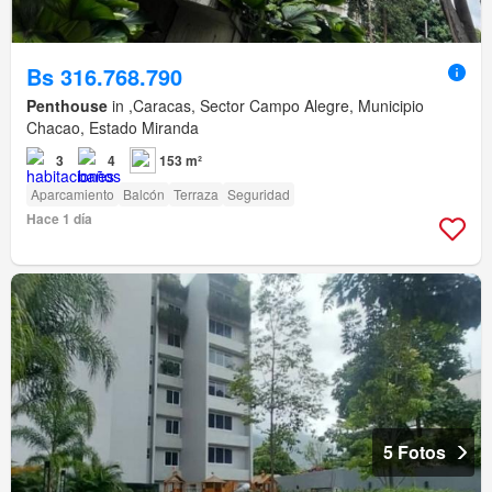
Bs 316.768.790
Penthouse
in ,Caracas, Sector Campo Alegre, Municipio
Chacao, Estado Miranda
3
4
153 m²
Aparcamiento
Balcón
Terraza
Seguridad
Hace 1 día
5 Fotos