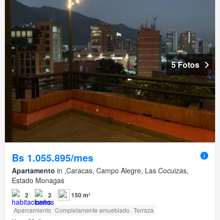
5 Fotos
Bs 1.055.895/mes
Apartamento
in ,Caracas, Campo Alegre, Las Cocuizas,
Estado Monagas
2
2
150 m²
Aparcamiento
Completamente amueblado
Terraza