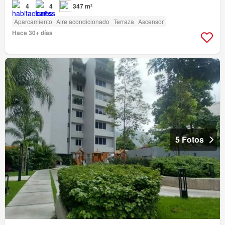
4
4
347 m²
Aparcamiento
Aire acondicionado
Terraza
Ascensor
Hace 30+ días
5 Fotos